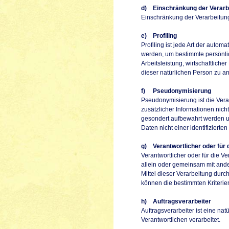
d) Einschränkung der Verarb
Einschränkung der Verarbeitung
e) Profiling
Profiling ist jede Art der aut
werden, um bestimmte persönlic
Arbeitsleistung, wirtschaftliche
dieser natürlichen Person zu a
f) Pseudonymisierung
Pseudonymisierung ist die Ver
zusätzlicher Informationen nic
gesondert aufbewahrt werden u
Daten nicht einer identifiziert
g) Verantwortlicher oder für 
Verantwortlicher oder für die Ve
allein oder gemeinsam mit and
Mittel dieser Verarbeitung dur
können die bestimmten Kriteri
h) Auftragsverarbeiter
Auftragsverarbeiter ist eine na
Verantwortlichen verarbeitet.