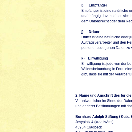
i) Empfänger
Empfänger ist eine natürliche 
unabhängig davon, ob es sich b
dem Unionsrecht oder dem Rech
j) Dritter
Dritter ist eine natürliche ode
Auftragsverarbeiter und den Per
personenbezogenen Daten zu v
k) Einwilligung
Einwilligung ist jede von der b
Willensbekundung in Form einer
gibt, dass sie mit der Verarbei
2. Name und Anschrift des für die
Verantwortlicher im Sinne der Dat
und anderer Bestimmungen mit date
Bernhard Adolph-Stiftung / Kuba-H
Jovyplatz 4 (kreativAmt)
45964 Gladbeck