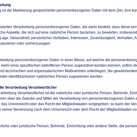
eitung
 ist die Markierung gespeicherter personenbezogener Daten mit dem Ziel, ihre kü
omatisierten Verarbeitung personenbezogener Daten, die darin besteht, dass diese
he Aspekte, die sich auf eine natürliche Person beziehen, zu bewerten, insbeson
r Lage, Gesundheit, persönlicher Vorlieben, Interessen, Zuverlässigkeit, Verhalten, 
nalysieren oder vorherzusagen.
arbeitung personenbezogener Daten in einer Weise, auf welche die personenbez
ht mehr einer spezifischen betroffenen Person zugeordnet werden können, sofern di
nd technischen und organisatorischen Maßnahmen unterliegen, die gewährleiste
en oder identifizierbaren natürlichen Person zugewiesen werden.
die Verarbeitung Verantwortlicher
rarbeitung Verantwortlicher ist die natürliche oder juristische Person, Behörde, Ein
eren über die Zwecke und Mittel der Verarbeitung von personenbezogenen Daten e
ch das Unionsrecht oder das Recht der Mitgliedstaaten vorgegeben, so kann der Ve
en seiner Benennung nach dem Unionsrecht oder dem Recht der Mitgliedstaaten v
türliche oder juristische Person, Behörde, Einrichtung oder andere Stelle, die per