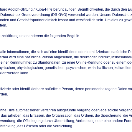
ard Adolph-Stiftung / Kuba-Hilfe beruht auf den Begrifflichkeiten, die durch den E
 Datenschutz-Grundverordnung (DS-GVO) verwendet wurden. Unsere Datenschutzer
 Kunden und Geschäftspartner einfach lesbar und verständlich sein. Um dies zu gewä
tern.
tzerklärung unter anderem die folgenden Begriffe:
e Informationen, die sich auf eine identifizierte oder identifizierbare natürliche 
zierbar wird eine natürliche Person angesehen, die direkt oder indirekt, insbesonde
einer Kennnummer, zu Standortdaten, zu einer Online-Kennung oder zu einem o
sischen, physiologischen, genetischen, psychischen, wirtschaftlichen, kulturellen 
iziert werden kann.
tifizierte oder identifizierbare natürliche Person, deren personenbezogene Daten v
rden.
r ohne Hilfe automatisierter Verfahren ausgeführte Vorgang oder jede solche Vorg
as Erheben, das Erfassen, die Organisation, das Ordnen, die Speicherung, die 
rwendung, die Offenlegung durch Übermittlung, Verbreitung oder eine andere Form 
chränkung, das Löschen oder die Vernichtung.