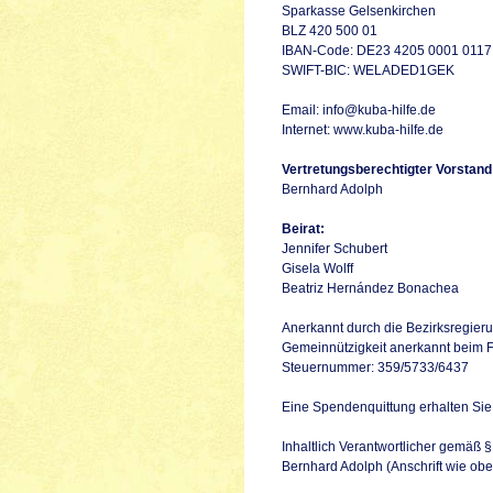
Sparkasse Gelsenkirchen
BLZ 420 500 01
IBAN-Code: DE23 4205 0001 0117
SWIFT-BIC: WELADED1GEK
Email:
info@kuba-hilfe.de
Internet:
www.kuba-hilfe.de
Vertretungsberechtigter Vorstand
Bernhard Adolph
Beirat:
Jennifer Schubert
Gisela Wolff
Beatriz Hernández Bonachea
Anerkannt durch die Bezirksregier
Gemeinnützigkeit anerkannt beim F
Steuernummer: 359/5733/6437
Eine Spendenquittung erhalten Sie 
Inhaltlich Verantwortlicher gemäß 
Bernhard Adolph (Anschrift wie obe