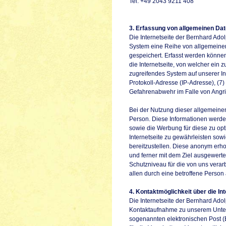
Tel: +49 2043 9211 408
3. Erfassung von allgemeinen Dat
Die Internetseite der Bernhard Adolp
System eine Reihe von allgemeinen
gespeichert. Erfasst werden könne
die Internetseite, von welcher ein 
zugreifendes System auf unserer Int
Protokoll-Adresse (IP-Adresse), (7
Gefahrenabwehr im Falle von Angri
Bei der Nutzung dieser allgemeinen
Person. Diese Informationen werden v
sowie die Werbung für diese zu opt
Internetseite zu gewährleisten sow
bereitzustellen. Diese anonym erho
und ferner mit dem Ziel ausgewerte
Schutzniveau für die von uns vera
allen durch eine betroffene Pers
4. Kontaktmöglichkeit über die Int
Die Internetseite der Bernhard Adol
Kontaktaufnahme zu unserem Unter
sogenannten elektronischen Post (E