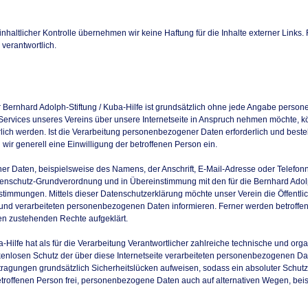
inhaltlicher Kontrolle übernehmen wir keine Haftung für die Inhalte externer Links. 
 verantwortlich.
r Bernhard Adolph-Stiftung / Kuba-Hilfe ist grundsätzlich ohne jede Angabe pers
Services unseres Vereins über unsere Internetseite in Anspruch nehmen möchte, k
ch werden. Ist die Verarbeitung personenbezogener Daten erforderlich und besteh
wir generell eine Einwilligung der betroffenen Person ein.
r Daten, beispielsweise des Namens, der Anschrift, E-Mail-Adresse oder Telefon
Datenschutz-Grundverordnung und in Übereinstimmung mit den für die Bernhard Adolp
timmungen. Mittels dieser Datenschutzerklärung möchte unser Verein die Öffentli
und verarbeiteten personenbezogenen Daten informieren. Ferner werden betroffen
en zustehenden Rechte aufgeklärt.
a-Hilfe hat als für die Verarbeitung Verantwortlicher zahlreiche technische und o
kenlosen Schutz der über diese Internetseite verarbeiteten personenbezogenen Da
ragungen grundsätzlich Sicherheitslücken aufweisen, sodass ein absoluter Schutz
troffenen Person frei, personenbezogene Daten auch auf alternativen Wegen, beis