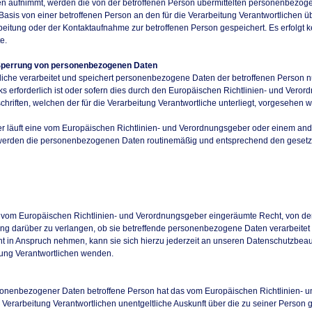
chen aufnimmt, werden die von der betroffenen Person übermittelten personenbezo
er Basis von einer betroffenen Person an den für die Verarbeitung Verantwortliche
eitung oder der Kontaktaufnahme zur betroffenen Person gespeichert. Es erfolgt 
e.
Sperrung von personenbezogenen Daten
tliche verarbeitet und speichert personenbezogene Daten der betroffenen Person nu
 erforderlich ist oder sofern dies durch den Europäischen Richtlinien- und Vero
hriften, welchen der für die Verarbeitung Verantwortliche unterliegt, vorgesehen 
er läuft eine vom Europäischen Richtlinien- und Verordnungsgeber oder einem a
 werden die personenbezogenen Daten routinemäßig und entsprechend den gesetzli
 vom Europäischen Richtlinien- und Verordnungsgeber eingeräumte Recht, von dem
ung darüber zu verlangen, ob sie betreffende personenbezogene Daten verarbeitet
t in Anspruch nehmen, kann sie sich hierzu jederzeit an unseren Datenschutzbea
itung Verantwortlichen wenden.
sonenbezogener Daten betroffene Person hat das vom Europäischen Richtlinien-
ie Verarbeitung Verantwortlichen unentgeltliche Auskunft über die zu seiner Pers