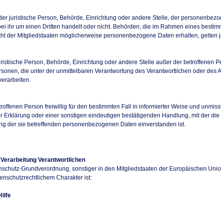
oder juristische Person, Behörde, Einrichtung oder andere Stelle, der personenbez
ei ihr um einen Dritten handelt oder nicht. Behörden, die im Rahmen eines best
t der Mitgliedstaaten möglicherweise personenbezogene Daten erhalten, gelten j
r juristische Person, Behörde, Einrichtung oder andere Stelle außer der betroffenen
sonen, die unter der unmittelbaren Verantwortung des Verantwortlichen oder des Au
erarbeiten.
etroffenen Person freiwillig für den bestimmten Fall in informierter Weise und unm
 Erklärung oder einer sonstigen eindeutigen bestätigenden Handlung, mit der die
tung der sie betreffenden personenbezogenen Daten einverstanden ist.
 Verarbeitung Verantwortlichen
enschutz-Grundverordnung, sonstiger in den Mitgliedstaaten der Europäischen Un
nschutzrechtlichem Charakter ist:
ilfe