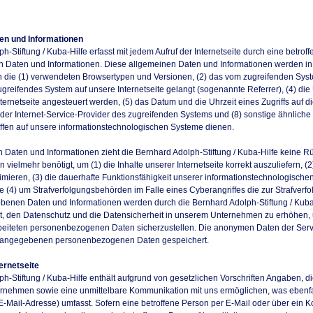
en und Informationen
h-Stiftung / Kuba-Hilfe erfasst mit jedem Aufruf der Internetseite durch eine betrof
 Daten und Informationen. Diese allgemeinen Daten und Informationen werden in 
n die (1) verwendeten Browsertypen und Versionen, (2) das vom zugreifenden Sys
zugreifendes System auf unsere Internetseite gelangt (sogenannte Referrer), (4) di
ernetseite angesteuert werden, (5) das Datum und die Uhrzeit eines Zugriffs auf die 
) der Internet-Service-Provider des zugreifenden Systems und (8) sonstige ähnliche
ffen auf unsere informationstechnologischen Systeme dienen.
 Daten und Informationen zieht die Bernhard Adolph-Stiftung / Kuba-Hilfe keine Rü
ielmehr benötigt, um (1) die Inhalte unserer Internetseite korrekt auszuliefern, (2)
imieren, (3) die dauerhafte Funktionsfähigkeit unserer informationstechnologisch
ie (4) um Strafverfolgungsbehörden im Falle eines Cyberangriffes die zur Strafver
benen Daten und Informationen werden durch die Bernhard Adolph-Stiftung / Kuba-Hi
t, den Datenschutz und die Datensicherheit in unserem Unternehmen zu erhöhen, u
rbeiteten personenbezogenen Daten sicherzustellen. Die anonymen Daten der Serv
on angegebenen personenbezogenen Daten gespeichert.
ernetseite
ph-Stiftung / Kuba-Hilfe enthält aufgrund von gesetzlichen Vorschriften Angaben, d
nehmen sowie eine unmittelbare Kommunikation mit uns ermöglichen, was ebenfal
-Mail-Adresse) umfasst. Sofern eine betroffene Person per E-Mail oder über ein K