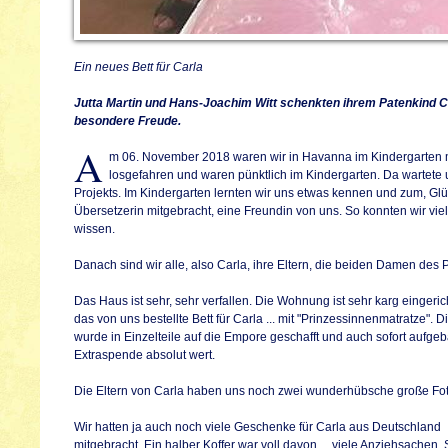
Ein neues Bett für Carla
Jutta Martin und Hans-Joachim Witt schenkten ihrem Patenkind Ca
besondere Freude.
A
m 06. November 2018 waren wir in Havanna im Kindergarten mi
losgefahren und waren pünktlich im Kindergarten. Da wartete u
Projekts. Im Kindergarten lernten wir uns etwas kennen und zum, Glü
Übersetzerin mitgebracht, eine Freundin von uns. So konnten wir vie
wissen.
Danach sind wir alle, also Carla, ihre Eltern, die beiden Damen des
Das Haus ist sehr, sehr verfallen. Die Wohnung ist sehr karg einger
das von uns bestellte Bett für Carla ... mit "Prinzessinnenmatratze". 
wurde in Einzelteile auf die Empore geschafft und auch sofort aufgeb
Extraspende absolut wert.
Die Eltern von Carla haben uns noch zwei wunderhübsche große Foto
Wir hatten ja auch noch viele Geschenke für Carla aus Deutschland
mitgebracht. Ein halber Koffer war voll davon ... viele Anziehsachen,