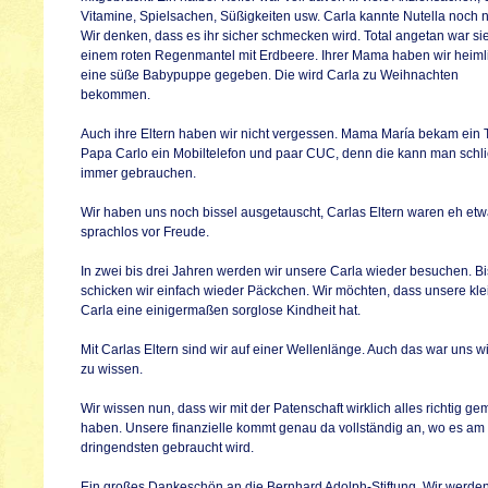
Vitamine, Spielsachen, Süßigkeiten usw. Carla kannte Nutella noch n
Wir denken, dass es ihr sicher schmecken wird. Total angetan war si
einem roten Regenmantel mit Erdbeere. Ihrer Mama haben wir heiml
eine süße Babypuppe gegeben. Die wird Carla zu Weihnachten
bekommen.
Auch ihre Eltern haben wir nicht vergessen. Mama María bekam ein T
Papa Carlo ein Mobiltelefon und paar CUC, denn die kann man schli
immer gebrauchen.
Wir haben uns noch bissel ausgetauscht, Carlas Eltern waren eh et
sprachlos vor Freude.
In zwei bis drei Jahren werden wir unsere Carla wieder besuchen. Bi
schicken wir einfach wieder Päckchen. Wir möchten, dass unsere kle
Carla eine einigermaßen sorglose Kindheit hat.
Mit Carlas Eltern sind wir auf einer Wellenlänge. Auch das war uns wi
zu wissen.
Wir wissen nun, dass wir mit der Patenschaft wirklich alles richtig ge
haben. Unsere finanzielle kommt genau da vollständig an, wo es am
dringendsten gebraucht wird.
Ein großes Dankeschön an die Bernhard Adolph-Stiftung. Wir werde